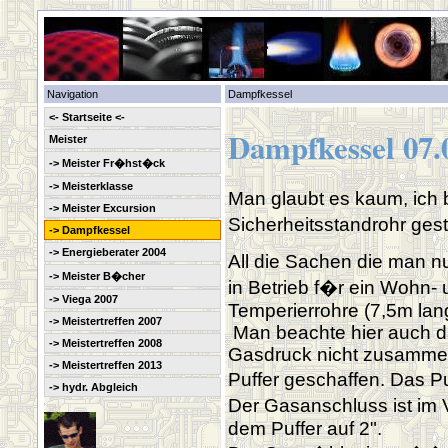
Navigation
Dampfkessel
<- Startseite <-
Dampfkessel 07.
Meister
-> Meister Fr�hst�ck
-> Meisterklasse
Man glaubt es kaum, ich 
-> Meister Excursion
Sicherheitsstandrohr ge
-> Dampfkessel
-> Energieberater 2004
All die Sachen die man n
-> Meister B�cher
in Betrieb f�r ein Wohn
-> Viega 2007
Temperierrohre (7,5m lang
-> Meistertreffen 2007
Man beachte hier auch da
-> Meistertreffen 2008
Gasdruck nicht zusammen
-> Meistertreffen 2013
Puffer geschaffen. Das P
-> hydr. Abgleich
Der Gasanschluss ist im V
dem Puffer auf 2".