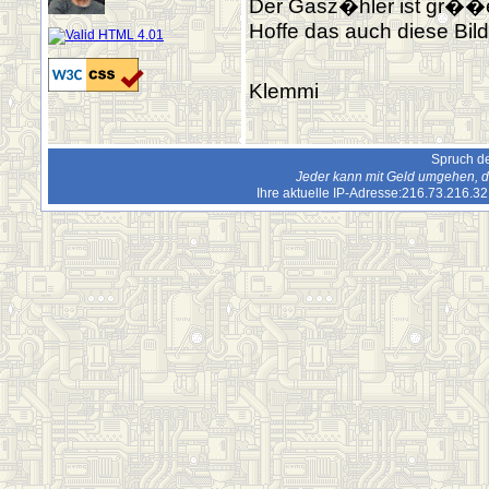
Der Gasz�hler ist gr��er
Hoffe das auch diese Bild
Klemmi
Spruch de
Jeder kann mit Geld umgehen, d
Ihre aktuelle IP-Adresse:216.73.216.3