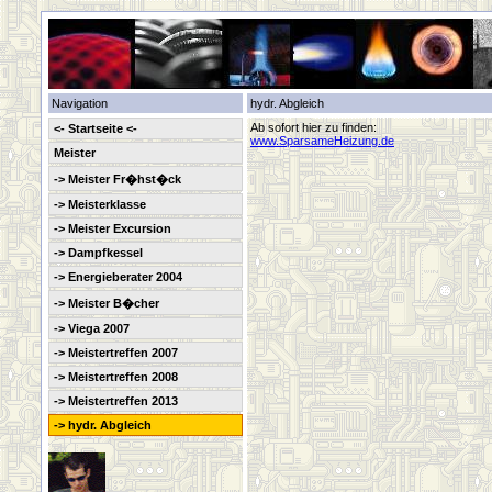
Navigation
hydr. Abgleich
Ab sofort hier zu finden:
<- Startseite <-
www.SparsameHeizung.de
Meister
-> Meister Fr�hst�ck
-> Meisterklasse
-> Meister Excursion
-> Dampfkessel
-> Energieberater 2004
-> Meister B�cher
-> Viega 2007
-> Meistertreffen 2007
-> Meistertreffen 2008
-> Meistertreffen 2013
-> hydr. Abgleich