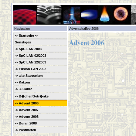
Navigation
Adventskaffee 2006
<- Startseite <-
Advent 2006
Sonstiges
-> SpC LAN 2003
-> SpC LAN 02/2003
-> SpC LAN 12/2003
-> Fusion LAN 2002
-> alte Startseiten
-> Katzen
-> 30 Jahre
-> B�cher/Getr�nke
-> Advent 2006
-> Advent 2007
-> Advent 2008
-> Buran 2008
-> Postkarten