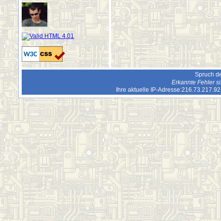
Spruch de
Erkannte Fehler s
Ihre aktuelle IP-Adresse:216.73.217.9