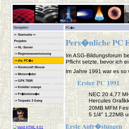
Navigation
PC�s
<- Startseite <-
Pers�nliche PC 
Projekte
-> HL-Server
-> Regenwassernutzung
Im ASG-Bildungsforum be
Pflicht setzte, bevor ich
-> div. PC�s
-> Hovercraft Mouse
Im Jahre 1991 war es so 
-> Motorr�der
Erster PC 1991
-> GPX 750R
-> Kreidler orange
NEC 20 4,77 M
-> Fr�belstra�e
Hercules Grafik
-> Torpedo 3 Gang
20MB MFM Festp
5 1/4" 1,22MB u
Erste Aufr�stungen